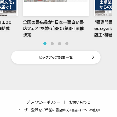
年１００
全国の書店員が“日本一面白い書
〝猫専門書店
再結成
店フェア”を競う「BFC」第3回開催
ｅｃｏｙａ ｂ
決定
店主・柳智
ピックアップ記事一覧
プライバシーポリシー
｜
お問い合わせ
ユーザー登録をご希望の書店の方
（書店・イベントの登録）