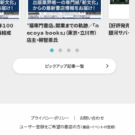
年１００
〝猫専門書店〟開業までの軌跡／「ｎ
【好評発売中
再結成
ｅｃｏｙａ ｂｏｏｋｓ」（東京・立川市）
銀河サバイバ
店主・柳智恩氏
ピックアップ記事一覧
プライバシーポリシー
｜
お問い合わせ
ユーザー登録をご希望の書店の方
（書店・イベントの登録）