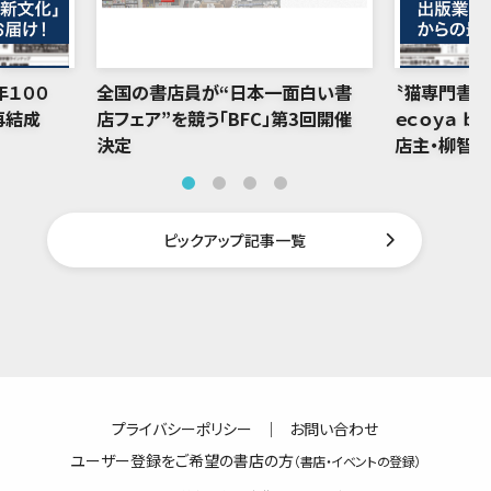
年１００
全国の書店員が“日本一面白い書
〝猫専門書店
再結成
店フェア”を競う「BFC」第3回開催
ｅｃｏｙａ ｂ
決定
店主・柳智
ピックアップ記事一覧
プライバシーポリシー
｜
お問い合わせ
ユーザー登録をご希望の書店の方
（書店・イベントの登録）