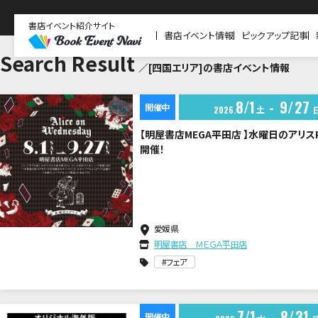
書店イベント紹介サイト
書店イベント情報
ピックアップ記事
Search Result
／[四国エリア]の書店イベント情報
8
1
9
27
開催中
土
2026
【明屋書店MEGA平田店 】水曜日のアリスP
開催！
愛媛県
明屋書店 ＭＥＧＡ平田店
フェア
7
1
8
31
開催中