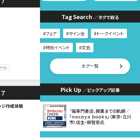
終了
Tag Search
／タグで絞る
フェア
サイン会
トークイベント
特別イベント
文芸
タグ一覧
ペーン
Pick Up
／ピックアップ記事
終了
ッジ作成体験
〝猫専門書店〟開業までの軌跡／
「ｎｅｃｏｙａ ｂｏｏｋｓ」（東京・立川
市）店主・柳智恩氏