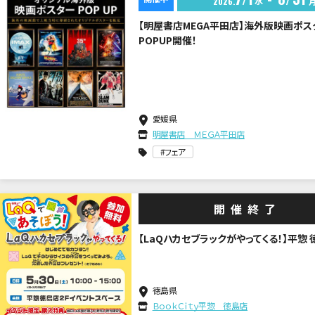
水
2026
【明屋書店MEGA平田店】海外版映画ポス
POPUP開催！
愛媛県
明屋書店 ＭＥＧＡ平田店
フェア
開催終了
【LaQハカセブラックがやってくる！】平惣 
徳島県
ＢｏｏｋＣｉｔｙ平惣 徳島店