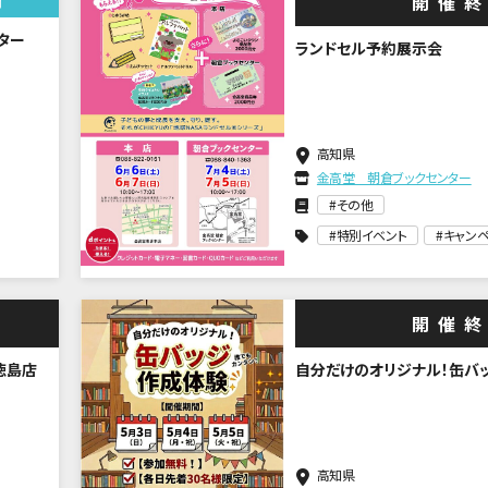
開催
月
ター
ランドセル予約展示会
高知県
金高堂 朝倉ブックセンター
その他
特別イベント
キャン
開催
徳島店
自分だけのオリジナル！缶バ
高知県