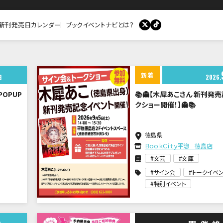
新刊発売日カレンダー
ブックイベントナビとは？
新着
日
2026
OPUP
📚👻【木犀あこさん 新刊発
クショー開催！】👻📚
徳島県
ＢｏｏｋＣｉｔｙ平惣 徳島店
文芸
文庫
サイン会
トークイベン
特別イベント