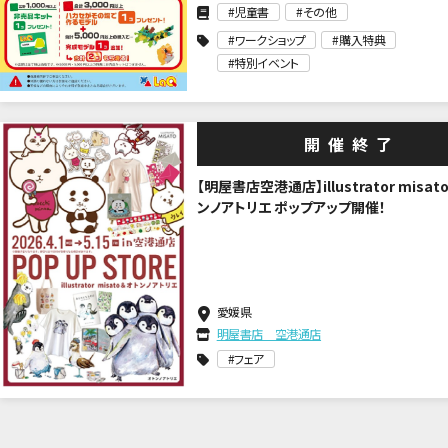
児童書
その他
ワークショップ
購入特典
特別イベント
開催終了
【明屋書店空港通店】illustrator misat
ンノアトリエ ポップアップ開催！
愛媛県
明屋書店 空港通店
フェア