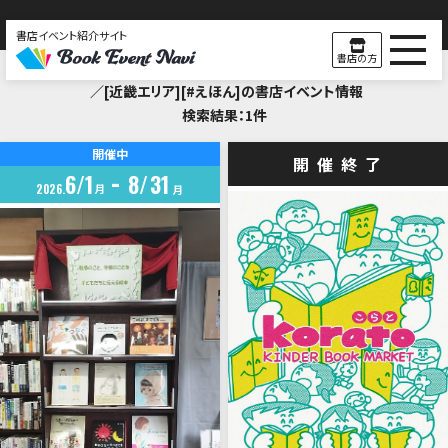
書店イベント紹介サイト
Search Result
書店の方
／[近畿エリア][#えほん]の書店イベント情報
検索結果：1件
開催中
開催終了
6
1
8
31
2026
月
月