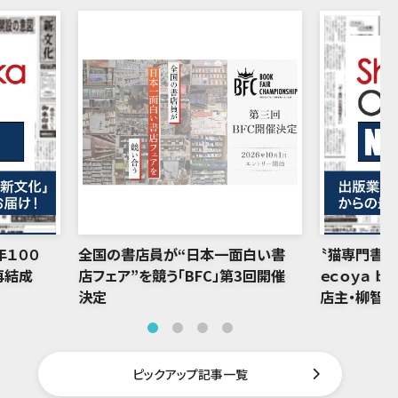
年１００
全国の書店員が“日本一面白い書
〝猫専門書店
再結成
店フェア”を競う「BFC」第3回開催
ｅｃｏｙａ ｂ
決定
店主・柳智
ピックアップ記事一覧