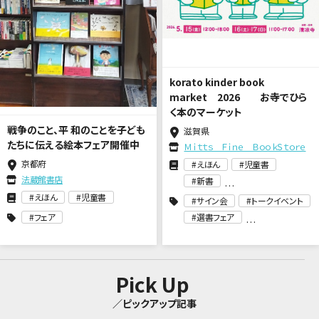
korato kinder book
market 2026 お寺でひら
く本のマーケット
戦争のこと、平 和のことを子ども
滋賀県
たちに伝える絵本フェア開催中
Ｍｉｔｔｓ Ｆｉｎｅ ＢｏｏｋＳｔｏｒｅ
京都府
えほん
児童書
法蔵館書店
新書
えほん
児童書
サイン会
トークイベント
フェア
選書フェア
Pick Up
／ピックアップ記事