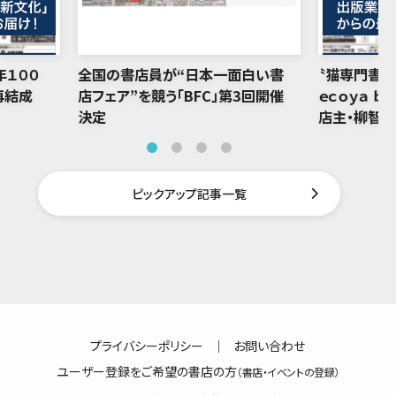
年１００
全国の書店員が“日本一面白い書
〝猫専門書店
再結成
店フェア”を競う「BFC」第3回開催
ｅｃｏｙａ ｂ
決定
店主・柳智
ピックアップ記事一覧
プライバシーポリシー
｜
お問い合わせ
ユーザー登録をご希望の書店の方
（書店・イベントの登録）