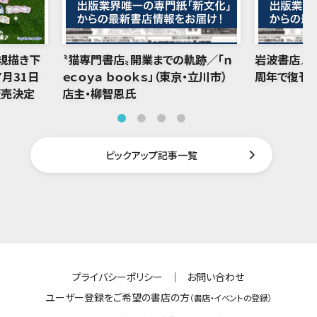
規描き下
〝猫専門書店〟開業までの軌跡／「ｎ
岩波書店／「
7月31日
ｅｃｏｙａ ｂｏｏｋｓ」（東京・立川市）
周年で復刊
販売決定
店主・柳智恩氏
ピックアップ記事一覧
プライバシーポリシー
｜
お問い合わせ
ユーザー登録をご希望の書店の方
（書店・イベントの登録）