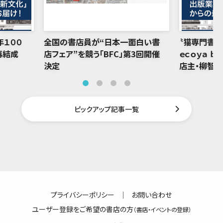
年１００
全国の書店員が“日本一面白い書
〝猫専門書店
再結成
店フェア”を競う「BFC」第3回開催
ｅｃｏｙａ ｂ
決定
店主・柳智
ピックアップ記事一覧
プライバシーポリシー
｜
お問い合わせ
ユーザー登録をご希望の書店の方
（書店・イベントの登録）