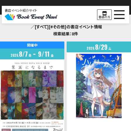
書店イベント紹介サイト
Search Result
書店の方
／[すべて][#その他]の書店イベント情報
検索結果：8件
8
29
開催中
2026
土
8
7
9
11
2026
金
金