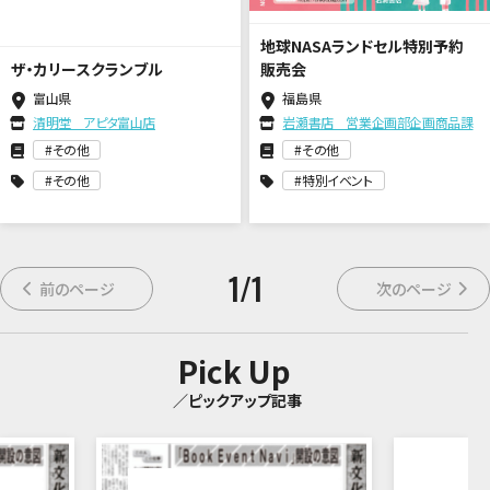
地球NASAランドセル特別予約
ザ・カリースクランブル
販売会
富山県
福島県
清明堂 アピタ富山店
岩瀬書店 営業企画部企画商品課
その他
その他
その他
特別イベント
1
/
1
前のページ
次のページ
Pick Up
／ピックアップ記事