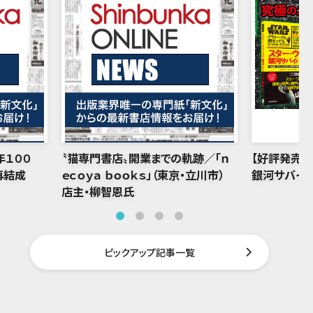
年１００
〝猫専門書店〟開業までの軌跡／「ｎ
【好評発売中
再結成
ｅｃｏｙａ ｂｏｏｋｓ」（東京・立川市）
銀河サバイバ
店主・柳智恩氏
ピックアップ記事一覧