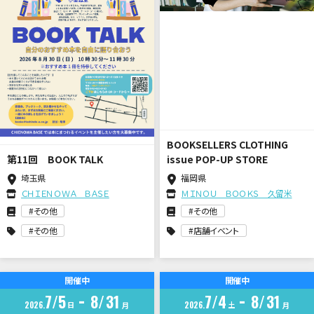
BOOKSELLERS CLOTHING
第11回 BOOK TALK
issue POP-UP STORE
埼玉県
福岡県
ＣＨＩＥＮＯＷＡ ＢＡＳＥ
ＭＩＮＯＵ ＢＯＯＫＳ 久留米
その他
その他
その他
店舗イベント
開催中
開催中
7
5
8
31
7
4
8
31
2026
日
2026
土
月
月