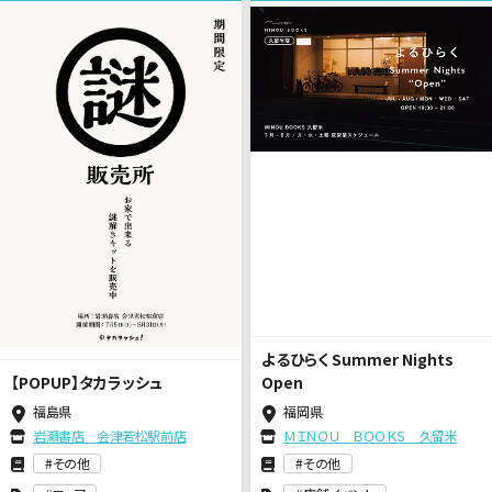
よるひらく Summer Nights
【POPUP】タカラッシュ
Open
福島県
福岡県
岩瀬書店 会津若松駅前店
ＭＩＮＯＵ ＢＯＯＫＳ 久留米
その他
その他