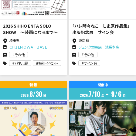
2026 SHIHO ENTA SOLO
「ハレ時々ねこ しま原作品集」
SHOW ～装画になるまで～
出版記念展 サイン会
埼玉県
東京都
ＣＨＩＥＮＯＷＡ ＢＡＳＥ
ジュンク堂書店 池袋本店
その他
その他
パネル展
特別イベント
サイン会
新着
開催中
8
30
7
10
9
6
2026
日
2026
金
日