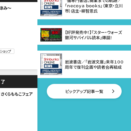
〝猫専門書店〟開業までの軌跡／
「ｎｅｃｏｙａ ｂｏｏｋｓ」（東京・立川
涼み～
市）店主・柳智恩氏
【好評発売中！】『スター・ウォーズ
銀河サバイバル読本』爆誕！
ショップ
岩波書店／「岩波文庫」来年１００
周年で復刊企画や読者会再結成
終了
ピックアップ記事一覧
さくらももこフェア