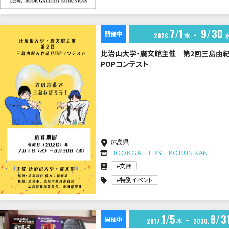
7
1
9
30
開催中
水
2026
比治山大学・廣文館主催 第2回三島由
POPコンテスト
広島県
ＢＯＯＫＧＡＬＬＥＲＹ ＫＯＢＵＮＫＡＮ
文庫
特別イベント
1
5
8
3
開催中
木
2017
2030