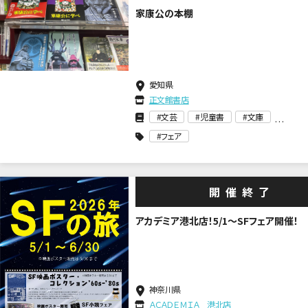
家康公の本棚
愛知県
正文館書店
文芸
児童書
文庫
フェア
開催終了
アカデミア港北店！5/1～SFフェア開催！
神奈川県
ＡＣＡＤＥＭＩＡ 港北店