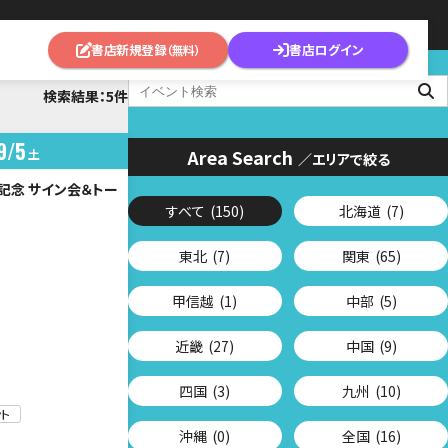
書店新規登録
書店ログイン
（無料）
検索結果：5件
9
5
Area Search
土
／エリアで絞る
売記念 サイン会＆トー
すべて
(150)
北海道
(7)
東北
(7)
関東
(65)
甲信越
(1)
中部
(5)
近畿
(27)
中国
(9)
四国
(3)
九州
(10)
ト
沖縄
(0)
全国
(16)