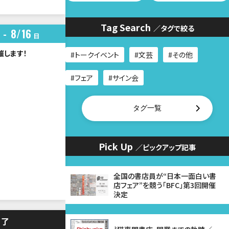
Tag Search
／タグで絞る
8
16
日
催します！
トークイベント
文芸
その他
フェア
サイン会
タグ一覧
Pick Up
／ピックアップ記事
全国の書店員が“日本一面白い書
店フェア”を競う「BFC」第3回開催
決定
終了