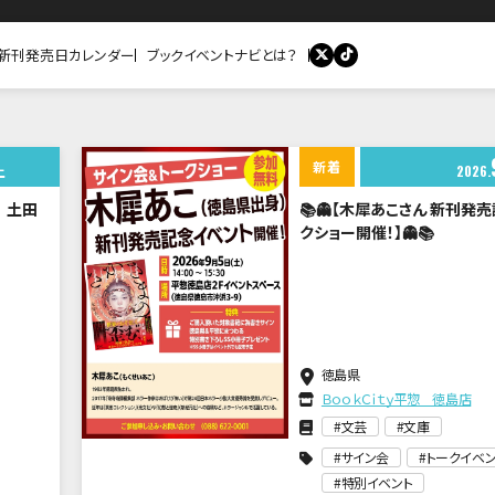
新刊発売日カレンダー
ブックイベントナビとは？
新着
土
2026
 土田
📚👻【木犀あこさん 新刊発
クショー開催！】👻📚
徳島県
ＢｏｏｋＣｉｔｙ平惣 徳島店
文芸
文庫
サイン会
トークイベン
特別イベント