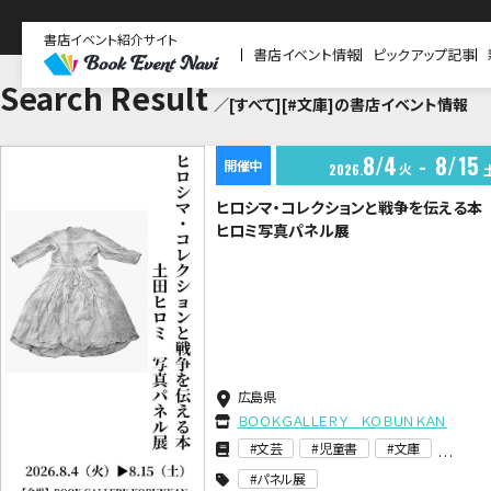
書店イベント紹介サイト
書店イベント情報
ピックアップ記事
Search Result
／[すべて][#文庫]の書店イベント情報
8
4
8
15
開催中
火
2026
ヒロシマ・コレクションと戦争を伝える本
ヒロミ写真パネル展
広島県
ＢＯＯＫＧＡＬＬＥＲＹ ＫＯＢＵＮＫＡＮ
文芸
児童書
文庫
パネル展