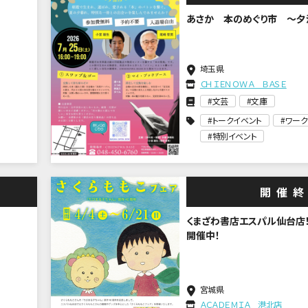
あさか 本のめぐり市 ～夕
埼玉県
ＣＨＩＥＮＯＷＡ ＢＡＳＥ
文芸
文庫
トークイベント
ワーク
特別イベント
開催
くまざわ書店エスパル仙台店！
開催中！
宮城県
ＡＣＡＤＥＭＩＡ 港北店