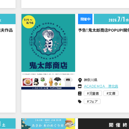
7
1
開催中
水
水
2026
紀夫作品
予告！鬼太郎商店POPUP!開
神奈川県
ＡＣＡＤＥＭＩＡ 港北店
児童書
文庫
フェア
1
開催
土