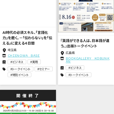
AI時代の必須スキル、「言語化
力」を磨く。－「伝わらない」を「伝
『英語ができる人は、日本語が違
える」に変える４日間
う。』出版トークイベント
埼玉県
広島県
ＣＨＩＥＮＯＷＡ ＢＡＳＥ
ＢＯＯＫＧＡＬＬＥＲＹ ＫＯＢＵＮＫ
ＡＮ
ビジネス
実用
ビジネス
トークイベント
セミナー
特別イベント
トークイベント
開催終了