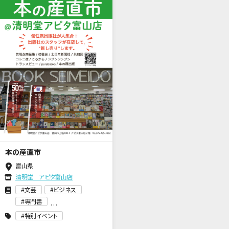
本の産直市
富山県
清明堂 アピタ富山店
文芸
ビジネス
専門書
特別イベント