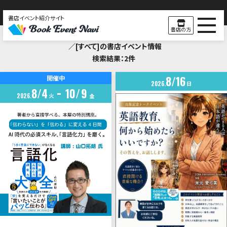
書店イベント紹介サイト
Search Result
書店の方
／[すべて]の書店イベント情報
検索結果：2件
8
16
開催中
2026
日
8
4
10
9
2026
火
金