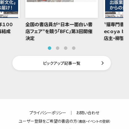
年１００
全国の書店員が“日本一面白い書
〝猫専門書店
再結成
店フェア”を競う「BFC」第3回開催
ｅｃｏｙａ ｂ
決定
店主・柳智
ピックアップ記事一覧
プライバシーポリシー
｜
お問い合わせ
ユーザー登録をご希望の書店の方
（書店・イベントの登録）