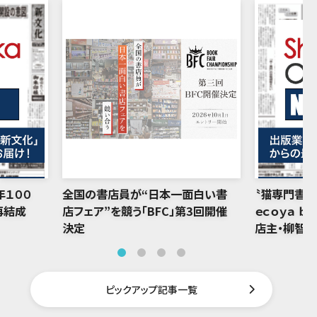
年１００
全国の書店員が“日本一面白い書
〝猫専門書店
再結成
店フェア”を競う「BFC」第3回開催
ｅｃｏｙａ ｂ
決定
店主・柳智
ピックアップ記事一覧