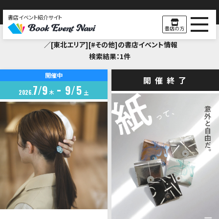
書店イベント紹介サイト
Search Result
書店の方
／[東北エリア][#その他]の書店イベント情報
検索結果：1件
開催中
開催終了
7
9
9
5
2026
木
土