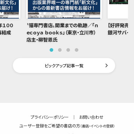
年１００
〝猫専門書店〟開業までの軌跡／「ｎ
【好評発売中
再結成
ｅｃｏｙａ ｂｏｏｋｓ」（東京・立川市）
銀河サバイバ
店主・柳智恩氏
ピックアップ記事一覧
プライバシーポリシー
｜
お問い合わせ
ユーザー登録をご希望の書店の方
（書店・イベントの登録）