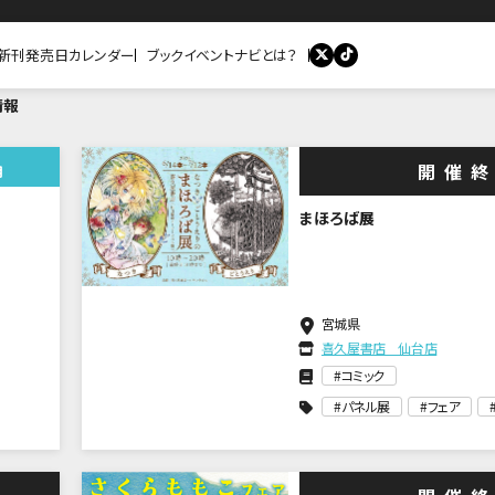
新刊発売日カレンダー
ブックイベントナビとは？
情報
開催
月
まほろば展
宮城県
喜久屋書店 仙台店
コミック
パネル展
フェア