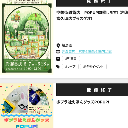
開催終了
空想街雑貨店 POPUP開催します！（岩
富久山店プラスゲオ）
福島県
岩瀬書店 営業企画部企画商品課
児童書
フェア
特別イベント
開催終了
ポプラ社えほんグッズPOPUP!