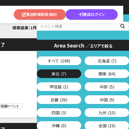
書店新規登録
書店ログイン
（無料）
検索結果：1件
終了
Area Search
／エリアで絞る
すべて
(148)
北海道
(7)
東北
(7)
関東
(64)
甲信越
(1)
中部
(5)
近畿
(26)
中国
(9)
店舗イベント
四国
(3)
九州
(10)
沖縄
(0)
全国
(16)