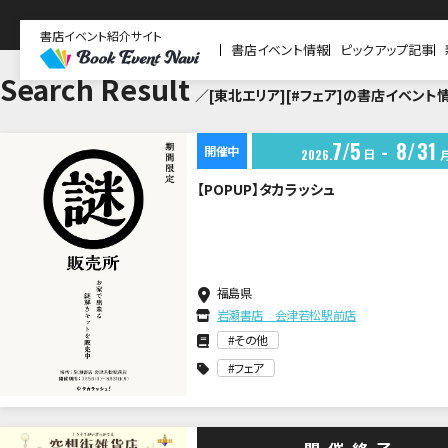
書店イベント紹介サイト
書店イベント情報
ピックアップ記事
Search Result
／[東北エリア][#フェア]の書店イベント
7
5
8
31
開催中
日
2026
【POPUP】タカラッシュ
福島県
岩瀬書店 会津若松駅前店
その他
フェア