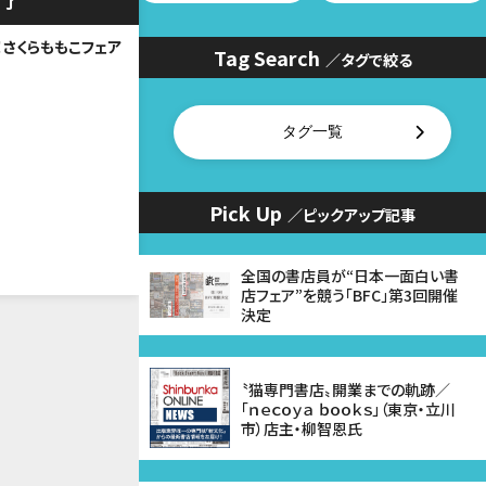
終了
さくらももこフェア
Tag Search
／タグで絞る
タグ一覧
Pick Up
／ピックアップ記事
全国の書店員が“日本一面白い書
店フェア”を競う「BFC」第3回開催
決定
〝猫専門書店〟開業までの軌跡／
「ｎｅｃｏｙａ ｂｏｏｋｓ」（東京・立川
市）店主・柳智恩氏