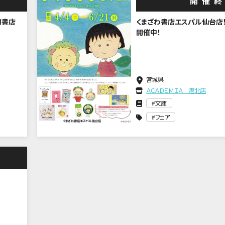
開催
瀬書店
くまざわ書店エスパル仙台店！
開催中！
宮城県
ＡＣＡＤＥＭＩＡ 港北店
文庫
フェア