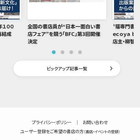
年１００
全国の書店員が“日本一面白い書
〝猫専門書店
再結成
店フェア”を競う「BFC」第3回開催
ｅｃｏｙａ ｂ
決定
店主・柳智
ピックアップ記事一覧
プライバシーポリシー
｜
お問い合わせ
ユーザー登録をご希望の書店の方
（書店・イベントの登録）