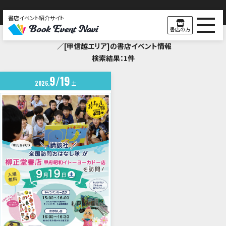
書店イベント紹介サイト
Search Result
書店の方
／[甲信越エリア]の書店イベント情報
検索結果：1件
9
19
2026
土