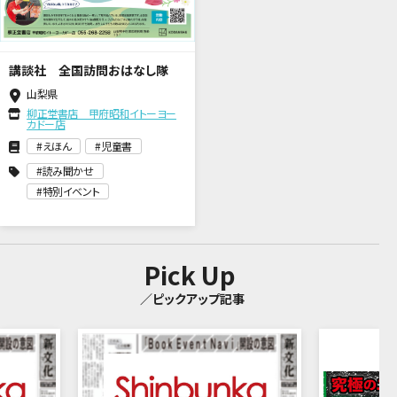
講談社 全国訪問おはなし隊
山梨県
柳正堂書店 甲府昭和イトーヨー
カドー店
えほん
児童書
読み聞かせ
特別イベント
Pick Up
／ピックアップ記事