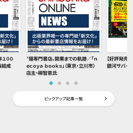
年１００
〝猫専門書店〟開業までの軌跡／「ｎ
【好評発売中
再結成
ｅｃｏｙａ ｂｏｏｋｓ」（東京・立川市）
銀河サバイバ
店主・柳智恩氏
ピックアップ記事一覧