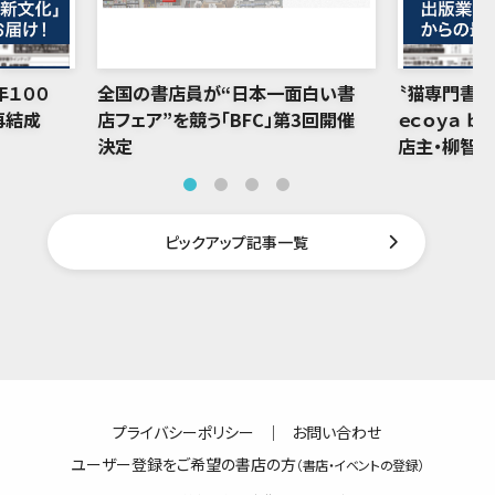
年１００
全国の書店員が“日本一面白い書
〝猫専門書店
再結成
店フェア”を競う「BFC」第3回開催
ｅｃｏｙａ ｂ
決定
店主・柳智
ピックアップ記事一覧
プライバシーポリシー
｜
お問い合わせ
ユーザー登録をご希望の書店の方
（書店・イベントの登録）