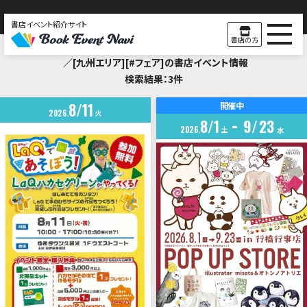
書店イベント紹介サイト
Search Result
書店の方
／[九州エリア][#フェア]の書店イベント情報
検索結果：3件
8
11
開催中
2026
火
8
1
9
23
2026
土
水