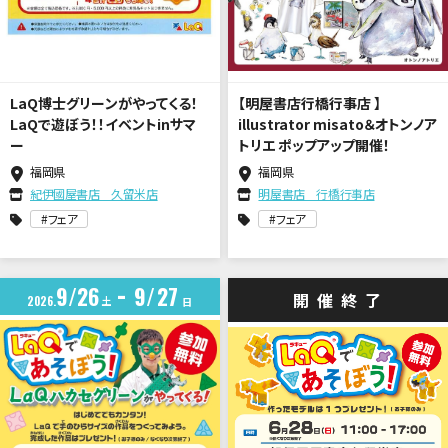
LaQ博士グリーンがやってくる！
【明屋書店行橋行事店 】
LaQで遊ぼう！！イベントinサマ
illustrator misato＆オトンノア
ー
トリエ ポップアップ開催！
福岡県
福岡県
紀伊國屋書店 久留米店
明屋書店 行橋行事店
フェア
フェア
9
26
9
27
開催終了
2026
土
日