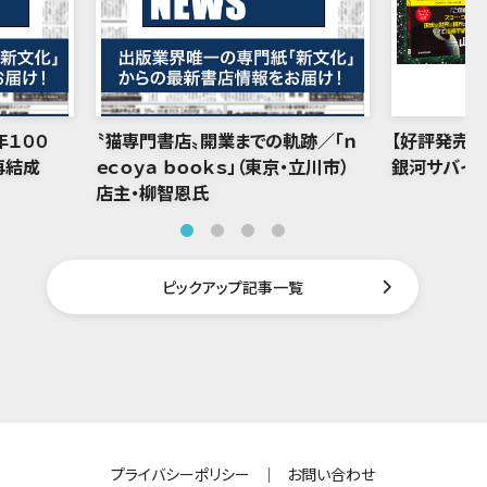
年１００
〝猫専門書店〟開業までの軌跡／「ｎ
【好評発売中
再結成
ｅｃｏｙａ ｂｏｏｋｓ」（東京・立川市）
銀河サバイバ
店主・柳智恩氏
ピックアップ記事一覧
プライバシーポリシー
｜
お問い合わせ