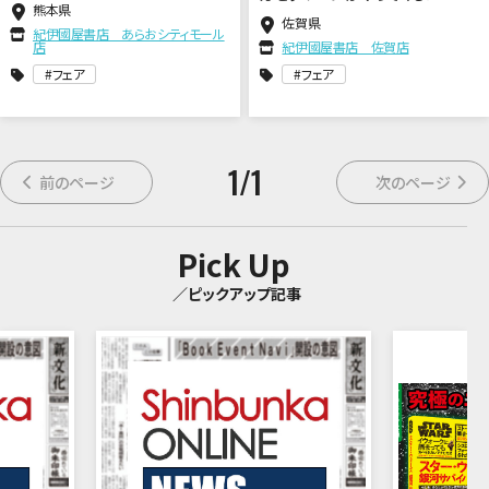
熊本県
佐賀県
紀伊國屋書店 あらおシティモール
店
紀伊國屋書店 佐賀店
フェア
フェア
1
/
1
前のページ
次のページ
Pick Up
／ピックアップ記事