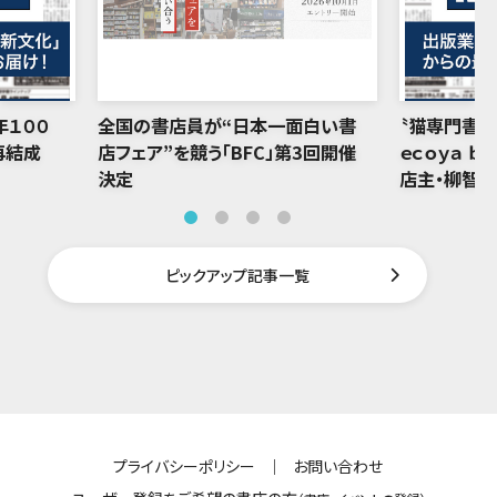
年１００
全国の書店員が“日本一面白い書
〝猫専門書店
再結成
店フェア”を競う「BFC」第3回開催
ｅｃｏｙａ ｂ
決定
店主・柳智
ピックアップ記事一覧
プライバシーポリシー
｜
お問い合わせ