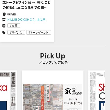
念トーク＆サイン会 〜「書く」こと
の衝動と、本になるまでの物
語。〜
福岡県
ＨＬＬ）ＢＯＯＫＳＨＯＰ 本と羊
文芸
サイン会
トークイベント
Pick Up
／ピックアップ記事