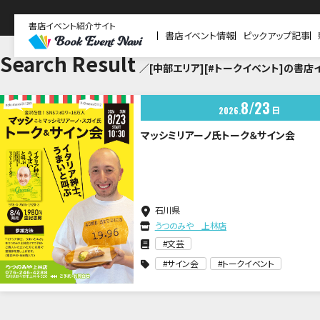
書店イベント紹介サイト
書店イベント情報
ピックアップ記事
Search Result
／[中部エリア][#トークイベント]の書店
8
23
日
2026
マッシミリアーノ氏トーク＆サイン会
石川県
うつのみや 上林店
文芸
サイン会
トークイベント