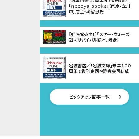
〝猫専門書店〟開業までの軌跡／
「ｎｅｃｏｙａ ｂｏｏｋｓ」（東京・立川
市）店主・柳智恩氏
【好評発売中！】『スター・ウォーズ
銀河サバイバル読本』爆誕！
岩波書店／「岩波文庫」来年１００
周年で復刊企画や読者会再結成
ピックアップ記事一覧