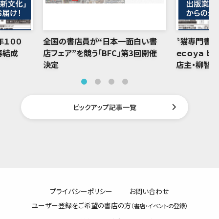
年１００
全国の書店員が“日本一面白い書
〝猫専門書店
再結成
店フェア”を競う「BFC」第3回開催
ｅｃｏｙａ ｂ
決定
店主・柳智
ピックアップ記事一覧
プライバシーポリシー
｜
お問い合わせ
ユーザー登録をご希望の書店の方
（書店・イベントの登録）