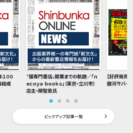
年１００
〝猫専門書店〟開業までの軌跡／「ｎ
【好評発売中
再結成
ｅｃｏｙａ ｂｏｏｋｓ」（東京・立川市）
銀河サバイバ
店主・柳智恩氏
ピックアップ記事一覧