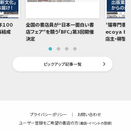
年１００
全国の書店員が“日本一面白い書
〝猫専門書店
再結成
店フェア”を競う「BFC」第3回開催
ｅｃｏｙａ ｂ
決定
店主・柳智
ピックアップ記事一覧
プライバシーポリシー
｜
お問い合わせ
ユーザー登録をご希望の書店の方
（書店・イベントの登録）