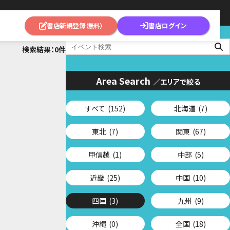
書店新規登録
書店ログイン
（無料）
検索結果：0件
Area Search
／エリアで絞る
すべて
(152)
北海道
(7)
東北
(7)
関東
(67)
甲信越
(1)
中部
(5)
近畿
(25)
中国
(10)
四国
(3)
九州
(9)
沖縄
(0)
全国
(18)