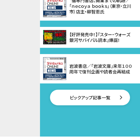
〝猫専門書店〟開業までの軌跡／
「ｎｅｃｏｙａ ｂｏｏｋｓ」（東京・立川
市）店主・柳智恩氏
【好評発売中！】『スター・ウォーズ
銀河サバイバル読本』爆誕！
岩波書店／「岩波文庫」来年１００
周年で復刊企画や読者会再結成
ピックアップ記事一覧