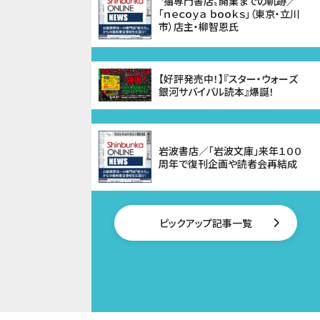
〝猫専門書店〟開業までの軌跡／
「ｎｅｃｏｙａ ｂｏｏｋｓ」（東京・立川
市）店主・柳智恩氏
【好評発売中！】『スター・ウォーズ
銀河サバイバル読本』爆誕！
岩波書店／「岩波文庫」来年１００
周年で復刊企画や読者会再結成
ピックアップ記事一覧