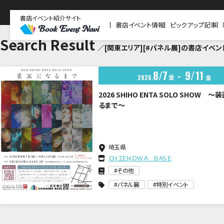
書店イベント紹介サイト
書店イベント情報
ピックアップ記事
Search Result
／[関東エリア][#パネル展]の書店イベン
8
7
9
11
金
2026
金
2026 SHIHO ENTA SOLO SHOW 
るまで～
埼玉県
ＣＨＩＥＮＯＷＡ ＢＡＳＥ
その他
パネル展
特別イベント