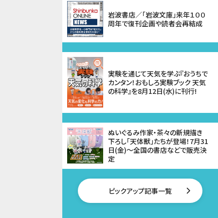
岩波書店／「岩波文庫」来年１００
周年で復刊企画や読者会再結成
実験を通じて天気を学ぶ『おうちで
カンタン！おもしろ実験ブック 天気
の科学』を8月12日(水)に刊行!
ぬいぐるみ作家・茶々の新規描き
下ろし「天体獣」たちが登場！7月31
日(金)～全国の書店などで販売決
定
ピックアップ記事一覧