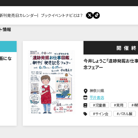
新刊発売日カレンダー
ブックイベントナビとは？
ト情報
開催
～装画にな
今井しょうこ「遺跡発掘お仕
念フェアー
神奈川県
平井書店
児童書
実用
専
サイン会
パネル展