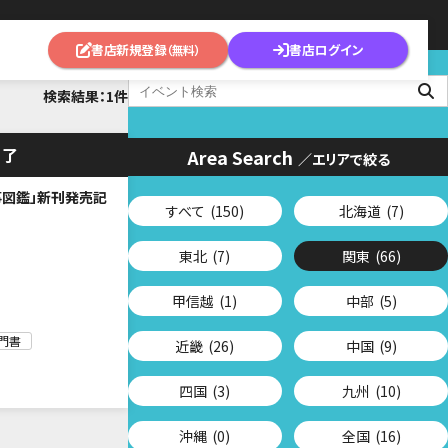
書店新規登録
書店ログイン
（無料）
検索結果：1件
終了
Area Search
／エリアで絞る
事図鑑」新刊発売記
すべて
(150)
北海道
(7)
東北
(7)
関東
(66)
甲信越
(1)
中部
(5)
門書
近畿
(26)
中国
(9)
四国
(3)
九州
(10)
沖縄
(0)
全国
(16)