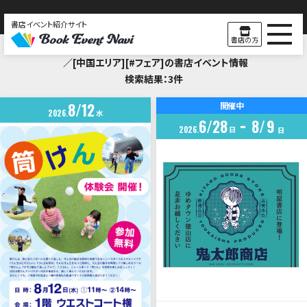
書店イベント紹介サイト
Search Result
書店の方
／[中国エリア][#フェア]の書店イベント情報
検索結果：3件
8
12
開催中
2026
水
6
28
8
9
2026
日
日