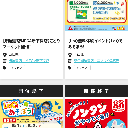
【明屋書店MEGA新下関店】ことり
【LaQ無料体験イベント】LaQで
マーケット開催！
あそぼう！
山口県
岡山県
明屋書店 ＭＥＧＡ新下関店
紀伊國屋書店 エブリイ津高店
フェア
フェア
開催終了
開催終了