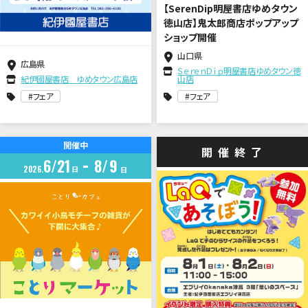
【SerenDip明屋書店ゆめタウン
徳山店】鬼太郎商店ポップアップ
ショップ開催
山口県
広島県
ＳｅｒｅｎＤｉｐ明屋書店ゆめタウン徳
紀伊國屋書店 ゆめタウン広島店
山店
フェア
フェア
開催中
開催終了
6
21
8
9
2026
日
日