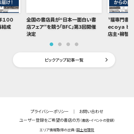
年１００
全国の書店員が“日本一面白い書
〝猫専門書店
再結成
店フェア”を競う「BFC」第3回開催
ｅｃｏｙａ ｂ
決定
店主・柳智
ピックアップ記事一覧
プライバシーポリシー
｜
お問い合わせ
ユーザー登録をご希望の書店の方
（書店・イベントの登録）
エリア情報取得の出典：
国土地理院