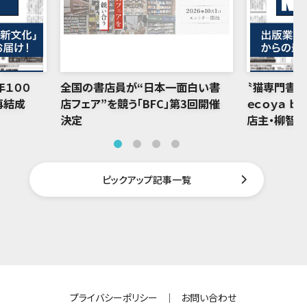
年１００
全国の書店員が“日本一面白い書
〝猫専門書店
再結成
店フェア”を競う「BFC」第3回開催
ｅｃｏｙａ ｂ
決定
店主・柳智
ピックアップ記事一覧
プライバシーポリシー
｜
お問い合わせ