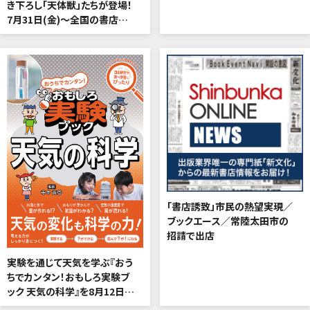
き下ろし「天体獣」たちが登場！
7月31日(金)～全国の書店な
どで販売決定
「書店誘致」市民の熱望実現／
ブックエース／常陸太田市の
招請で出店
実験を通じて天気を学ぶ『おう
ちでカンタン！おもしろ実験ブ
ック 天気の科学』を8月12日
(水)に刊行!