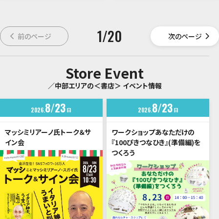
1
/
20
前のページ
次のページ
Store Event
／中部エリアの＜書店＞ イベント情報
8
23
8
23
2026
日
2026
日
マッシミリアーノ氏トーク＆サ
ワークショップあなただけの
イン会
『100ぴきつなひき』(準備編)を
つくろう