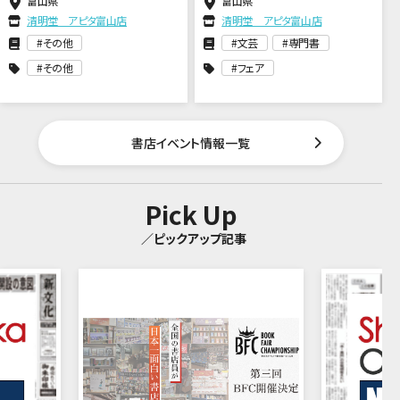
富山県
富山県
清明堂 アピタ富山店
清明堂 アピタ富山店
その他
文芸
専門書
その他
フェア
書店イベント情報一覧
Pick Up
／ピックアップ記事