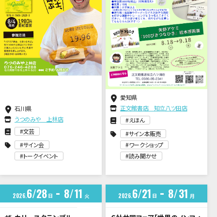
愛知県
正文館書店 知立八ツ田店
石川県
うつのみや 上林店
えほん
文芸
サイン本販売
サイン会
ワークショップ
トークイベント
読み聞かせ
6
28
8
11
6
21
8
31
2026
日
2026
日
火
月