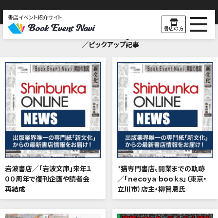
書店イベント紹介サイト
Pick Up
書店の方
／ピックアップ記事
岩波書店／「岩波文庫」来年１
〝猫専門書店〟開業までの軌跡
００周年で復刊企画や読者会
／「ｎｅｃｏｙａ ｂｏｏｋｓ」（東京・
再結成
立川市）店主・柳智恩氏