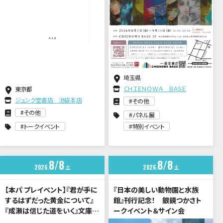
埼玉県
ＣＨＩＥＮＯＷＡ ＢＡＳＥ
東京都
ジュンク堂書店 池袋本店
その他
その他
パネル展
トークイベント
特別イベント
8
8
8
8
2026
土
2026
土
【本パ プレイベント】『君が手に
『日本の美しい動物園と水族
するはずだった黄金について』
館』刊行記念！ 銀鏡つかさト
『成瀬は信じた道をいく』文庫化
ークイベント＆サイン会
記念 小川哲×宮島未奈 トー