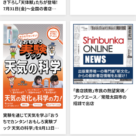
き下ろし「天体獣」たちが登場！
7月31日(金)～全国の書店な
どで販売決定
「書店誘致」市民の熱望実現／
ブックエース／常陸太田市の
招請で出店
実験を通じて天気を学ぶ『おう
ちでカンタン！おもしろ実験ブ
ック 天気の科学』を8月12日
(水)に刊行!