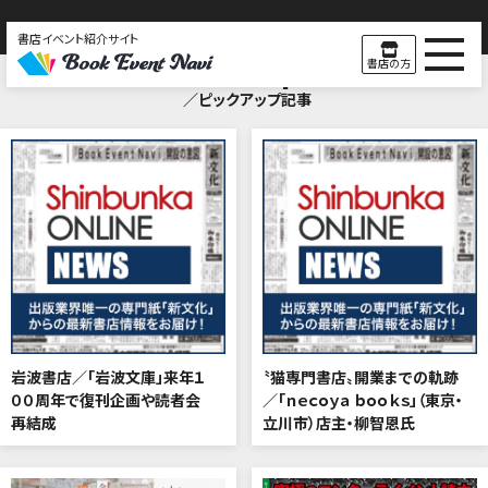
書店イベント紹介サイト
Pick Up
書店の方
／ピックアップ記事
岩波書店／「岩波文庫」来年１
〝猫専門書店〟開業までの軌跡
００周年で復刊企画や読者会
／「ｎｅｃｏｙａ ｂｏｏｋｓ」（東京・
再結成
立川市）店主・柳智恩氏