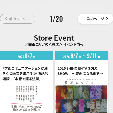
1
/
20
前のページ
次のページ
Store Event
／関東エリアの＜書店＞ イベント情報
8
7
8
7
9
11
2026
金
2026
金
金
『学術コミュニケーションが沸
2026 SHIHO ENTA SOLO
き立つ論文を書こう』出版記念
SHOW ～装画になるまで～
鼎談 「本音で語る法学」