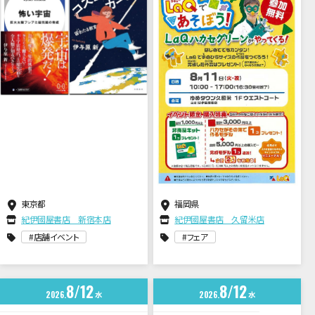
龍峰 × 伊与原新
東京都
福岡県
紀伊國屋書店 新宿本店
紀伊國屋書店 久留米店
店舗イベント
フェア
8
12
8
12
2026
水
2026
水