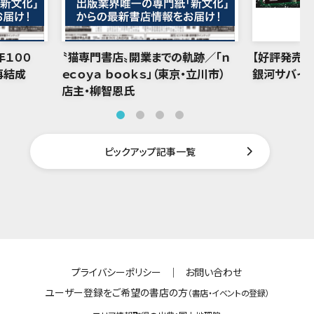
年１００
〝猫専門書店〟開業までの軌跡／「ｎ
【好評発売中
再結成
ｅｃｏｙａ ｂｏｏｋｓ」（東京・立川市）
銀河サバイバ
店主・柳智恩氏
ピックアップ記事一覧
プライバシーポリシー
｜
お問い合わせ
ユーザー登録をご希望の書店の方
（書店・イベントの登録）