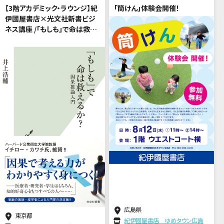
【3階アカデミック・ラウンジ】紀
「筒けん」体験会開催！
伊國屋書店×光文社新書ビジ
ネス講座 /「もしも」で命は救え
るか？（講師：井上浩輔さん）
広島県
東京都
紀伊國屋書店 ゆめタウン広島