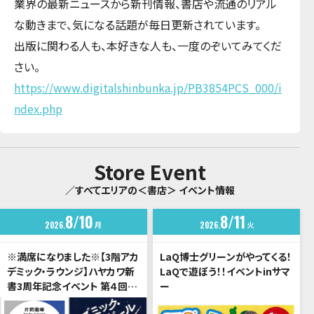
業界の最新ニュースから新刊情報、書店や流通のリアル
な動きまで、気になる話題が毎日更新されています。
出版に関わる人も、本好きな人も、一度のぞいてみてくだ
さい。
https://www.digitalshinbunka.jp/PB3854PCS_000/i
ndex.php
Store Event
／すべてエリアの＜書店＞ イベント情報
8
10
8
11
2026
月
2026
火
※満席になりました※【3階アカ
LaQ博士グリーンがやってくる！
デミック・ラウンジ】ハヤカワ新
LaQで遊ぼう！！イベントinサマ
書3周年記念イベント 第４回
ー
「宇宙は希望か、暗黒か？」片岡