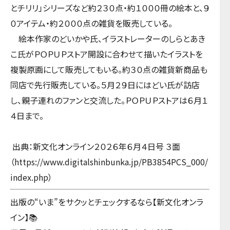
とチリリ」シリーズなど約２３０点・約１０００冊の絵本と、９
０アイテム・約２０００点の雑貨を販売している。
絵本作家のどいかや氏、イラストレーターのしらとあき
こ氏がＰＯＰＵＰストア開設に合わせて描いたイラストを
複製原画にして販売してもいる。約３０点の雑貨新商品も
同店で先行販売している。５月２９日にはどい氏が訪店
し、親子連れのファンと交流した。ＰＯＰＵＰストアは６月１
４日まで。
出典：新文化オンライン２０２６年６月４日号 ３面
（https://www.digitalshinbunka.jp/PB3854PCS_000/
index.php）
出版の“いま”をサクッとチェックするなら【新文化オンラ
イン】📚