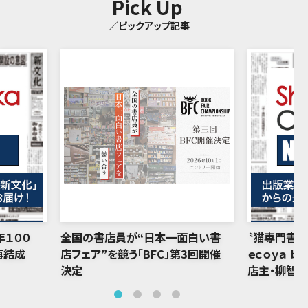
Pick Up
／ピックアップ記事
年１００
全国の書店員が“日本一面白い書
〝猫専門書店
再結成
店フェア”を競う「BFC」第3回開催
ｅｃｏｙａ ｂ
決定
店主・柳智