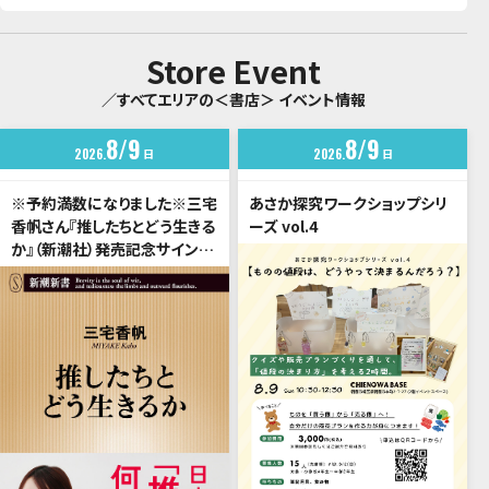
Store Event
／すべてエリアの＜書店＞ イベント情報
8
9
8
9
2026
日
2026
日
※予約満数になりました※三宅
あさか探究ワークショップシリ
香帆さん『推したちとどう生きる
ーズ vol.4
か』（新潮社）発売記念サイン
会 ご予約受付中！