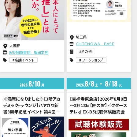
埼玉県
ＣＨＩＥＮＯＷＡ ＢＡＳＥ
大阪府
その他
紀伊國屋書店 梅田本店
店舗イベント
ワークショップ
8
10
8
8
8
18
2026
月
2026
土
火
※満席になりました※【3階アカ
【吉祥寺東急店】2026年8月8日
デミック・ラウンジ】ハヤカワ新
～8月18日【匠の響】ビクタース
書3周年記念イベント 第４回
テレオ EX-B5試聴体験販売会
「宇宙は希望か、暗黒か？」片岡
龍峰 × 伊与原新