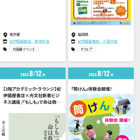
東京都
福岡県
紀伊國屋書店 新宿本店
紀伊國屋書店 久留米店
店舗イベント
フェア
8
12
8
12
2026
水
2026
水
【3階アカデミック・ラウンジ】紀
「筒けん」体験会開催！
伊國屋書店×光文社新書ビジ
ネス講座 /「もしも」で命は救え
るか？（講師：井上浩輔さん）