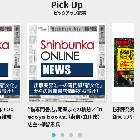
Pick Up
／ピックアップ記事
年１００
〝猫専門書店〟開業までの軌跡／「ｎ
【好評発売中
再結成
ｅｃｏｙａ ｂｏｏｋｓ」（東京・立川市）
銀河サバイバ
店主・柳智恩氏