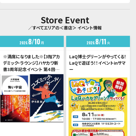
Store Event
／すべてエリアの＜書店＞ イベント情報
8
10
8
11
2026
月
2026
火
※満席になりました※【3階アカ
LaQ博士グリーンがやってくる！
デミック・ラウンジ】ハヤカワ新
LaQで遊ぼう！！イベントinサマ
書3周年記念イベント 第４回
ー
「宇宙は希望か、暗黒か？」片岡
龍峰 × 伊与原新