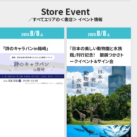
Store Event
／すべてエリアの＜書店＞ イベント情報
8
8
8
8
2026
土
2026
土
「詩のキャラバンin箱崎」
『日本の美しい動物園と水族
館』刊行記念！ 銀鏡つかさト
ークイベント＆サイン会