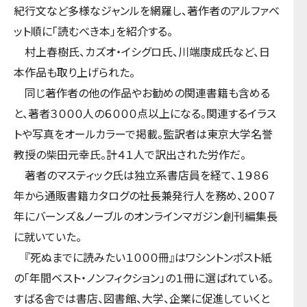
紀行文など多様なジャンルを網羅し、著作者のアルファベ
ット順に「読むべき本」を紹介する。
村上春樹氏、カズオ・イシグロ氏、川端康成氏など、日
本作品も取り上げられた。
同じ著作者の他の作品やお勧めの関連書籍も含める
と、著者３０００人の６０００点以上になる。関連するイラス
トや写真をオールカラーで掲載。監訳者は東京大学名誉
教授の柴田元幸氏。計４１人で訳出された労作だ。
著者のマスティック氏は独立系書店員を経て、１９８６
年から通販書籍カタログの社長兼発行人を務め、２００７
年にバーンズ＆ノーブルのオンラインマガジン創刊編集長
に就いていた。
『死ぬまでに読みたい１０００冊』はワシントンポスト紙
の「年間ベスト・ノンフィクション」の１冊に選ばれている。
すばる舎では書店、図書館、大学、企業に促進していくと