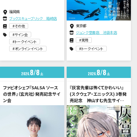
福岡県
ブックスキューブリック 箱崎店
東京都
その他
ジュンク堂書店 池袋本店
サイン会
実用
トークイベント
オンラインイベント
トークイベント
8
8
8
8
2026
土
2026
土
ファビオシェフ『SALSA ソース
『灰宮先輩は怖くてかわいい』
の世界』（玄光社）発売記念サイ
(スクウェア・エニックス) 3巻発
ン会
売記念 神山すむ先生サイン
会