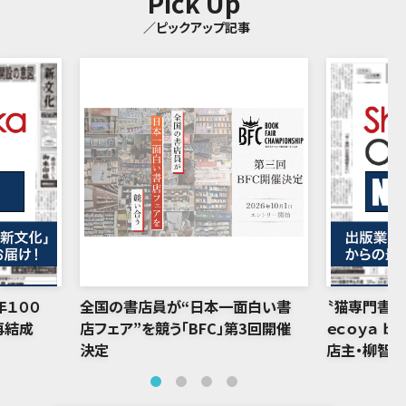
Pick Up
／ピックアップ記事
年１００
全国の書店員が“日本一面白い書
〝猫専門書店
再結成
店フェア”を競う「BFC」第3回開催
ｅｃｏｙａ ｂ
決定
店主・柳智