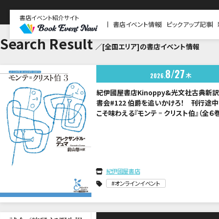
書店イベント紹介サイト
書店イベント情報
ピックアップ記事
Search Result
／[全国エリア]の書店イベント情報
8
27
木
2026
紀伊國屋書店Kinoppy&光文社古典新
書会#122 伯爵を追いかけろ！ 刊行途
こそ味わえる『モンテ゠クリスト伯』（全６
醐味 訳者・前山悠さんを迎えて
紀伊國屋書店
オンラインイベント