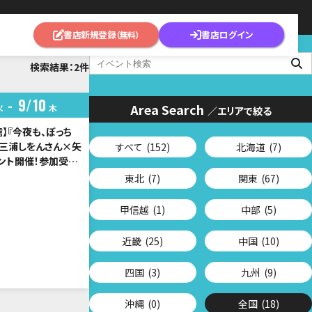
書店新規登録
書店ログイン
（無料）
検索結果：2件
9
10
Area Search
火
木
／エリアで絞る
】『今夜も、ぼっち
三浦しをんさん×矢
すべて
(152)
北海道
(7)
ント開催！参加受付
東北
(7)
関東
(67)
甲信越
(1)
中部
(5)
近畿
(25)
中国
(10)
四国
(3)
九州
(9)
沖縄
(0)
全国
(18)