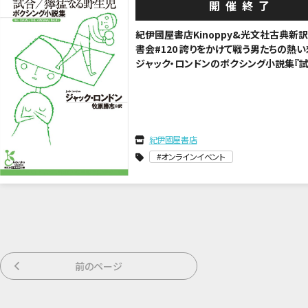
開催終了
紀伊國屋書店Kinoppy&光文社古典新
書会#120 誇りをかけて戦う男たちの熱い
ジャック・ロンドンのボクシング小説集『試
猛なる野生児』の魅力 訳者・牧原勝志さ
て
紀伊國屋書店
オンラインイベント
前のページ