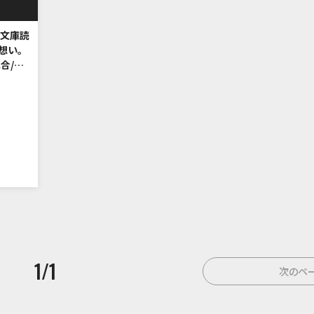
訳文庫読
想い。
合/獰
んを迎え
1
/
1
次のペ