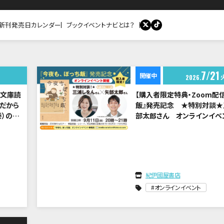
新刊発売日カレンダー
ブックイベントナビとは？
7
21
開催中
2026
訳文庫読
【購入者限定特典・Zoom配信
中だから
飯』発売記念 ★特別対談★
巻）の醍
部太郎さん オンラインイベ
中
紀伊國屋書店
オンラインイベント