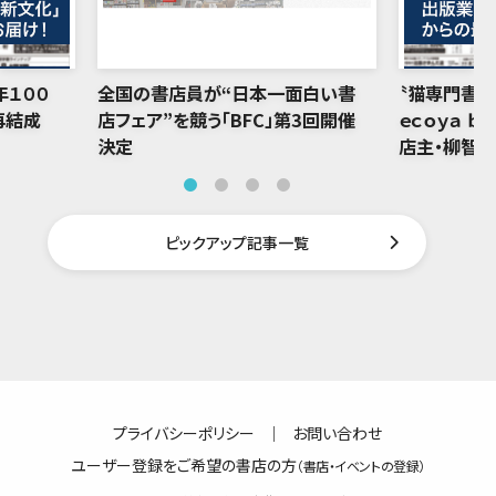
年１００
全国の書店員が“日本一面白い書
〝猫専門書店
再結成
店フェア”を競う「BFC」第3回開催
ｅｃｏｙａ ｂ
決定
店主・柳智
ピックアップ記事一覧
プライバシーポリシー
｜
お問い合わせ
ユーザー登録をご希望の書店の方
（書店・イベントの登録）