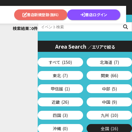
書店新規登録
書店ログイン
（無料）
検索結果：0件
Area Search
／エリアで絞る
すべて
(150)
北海道
(7)
東北
(7)
関東
(66)
甲信越
(1)
中部
(5)
近畿
(26)
中国
(9)
四国
(3)
九州
(10)
沖縄
(0)
全国
(16)