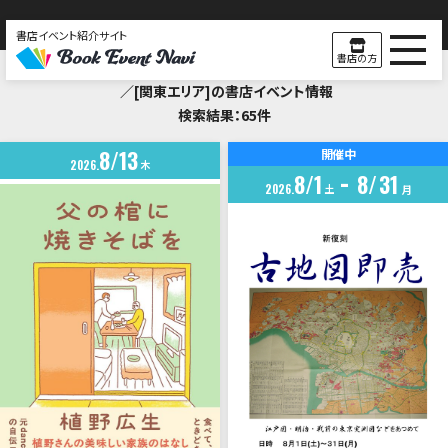
書店イベント紹介サイト
Search Result
書店の方
／[関東エリア]の書店イベント情報
検索結果：65件
8
13
開催中
2026
木
8
1
8
31
2026
土
月