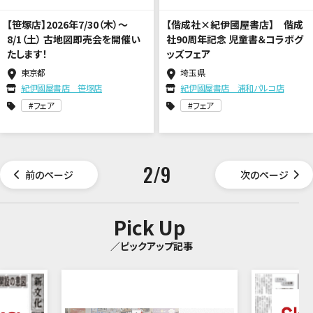
【笹塚店】2026年7/30（木）～
【偕成社×紀伊國屋書店】 偕成
8/1（土） 古地図即売会を開催い
社90周年記念 児童書＆コラボグ
たします！
ッズフェア
東京都
埼玉県
紀伊國屋書店 笹塚店
紀伊國屋書店 浦和パルコ店
フェア
フェア
2
/
9
前のページ
次のページ
Pick Up
／ピックアップ記事