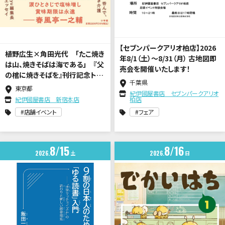
【セブンパークアリオ柏店】2026
植野広生×角田光代 「たこ焼き
年8/1（土）～8/31（月） 古地図即
は山、焼きそばは海である」 『父
売会を開催いたします！
の棺に焼きそばを』刊行記念トー
千葉県
クイベント
東京都
紀伊國屋書店 セブンパークアリオ
紀伊國屋書店 新宿本店
柏店
店舗イベント
フェア
8
15
8
16
2026
土
2026
日