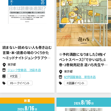
読まない・読めない人も巻き込む
言葉・本・読書の場のつくりかた
※予約満数になりました【9階イ
～ミッドナイトジュンクラブウィ
ベントスペース】『でかいはち』1
ーク
東京都
巻・2巻発売記念 遊ハち先生サイ
ン会
ジュンク堂書店 池袋本店
東京都
文芸
紀伊國屋書店 新宿本店
トークイベント
店舗イベント
8
16
新着
2026
日
8
16
2026
日