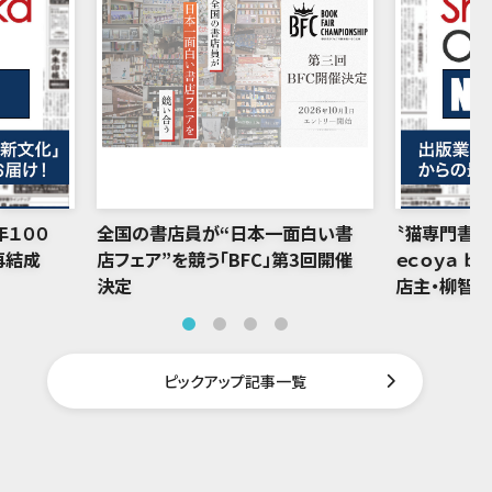
年１００
全国の書店員が“日本一面白い書
〝猫専門書店
再結成
店フェア”を競う「BFC」第3回開催
ｅｃｏｙａ ｂ
決定
店主・柳智
ピックアップ記事一覧