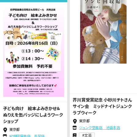
芥川賞受賞記念 小砂川チトさん
サイン会 ミッドナイトジュンク
子ども向け 絵本よみきかせ＆
ラブウィーク
ぬりえを缶バッジにしようワーク
ショップ
東京都
ジュンク堂書店 池袋本店
東京都
文芸
紀伊國屋書店 高尾店