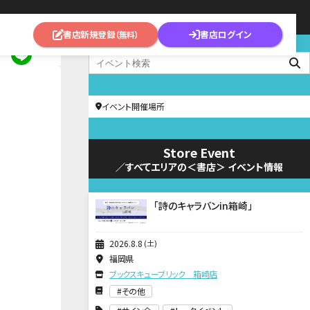
書店新規登録
書店ログイン
（無料）
イベント開催場所
Store Event
／すべてエリアの＜書店＞ イベント情報
「詩のキャラバンin箱崎」
2026
8
8
土
福岡県
ブックスキューブリック 箱崎店
その他