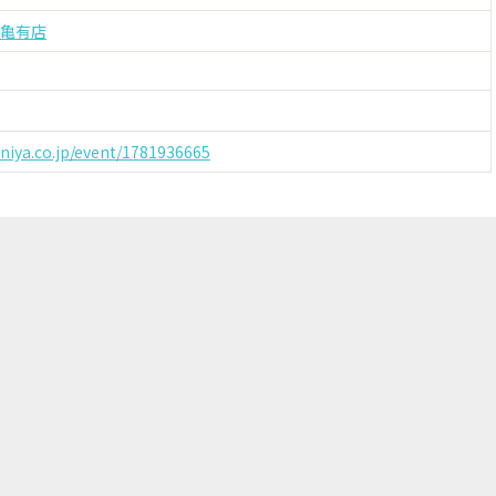
オ亀有店
uniya.co.jp/event/1781936665