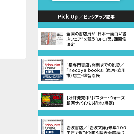
Pick Up
／ピックアップ記事
全国の書店員が“日本一面白い書
店フェア”を競う「BFC」第3回開催
決定
〝猫専門書店〟開業までの軌跡／
「ｎｅｃｏｙａ ｂｏｏｋｓ」（東京・立川
市）店主・柳智恩氏
【好評発売中！】『スター・ウォーズ
銀河サバイバル読本』爆誕！
岩波書店／「岩波文庫」来年１００
周年で復刊企画や読者会再結成