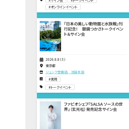
サイン会
トークイベント
オンラインイベント
『日本の美しい動物園と水族館』刊
行記念！ 銀鏡つかさトークイベン
ト＆サイン会
2026
8
8
土
東京都
ジュンク堂書店 池袋本店
実用
トークイベント
ファビオシェフ『SALSA ソースの世
界』（玄光社）発売記念サイン会