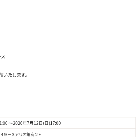
シス
売いたします。
1:00 ～2026年7月12日(日)17:00
４９－３アリオ亀有２Ｆ