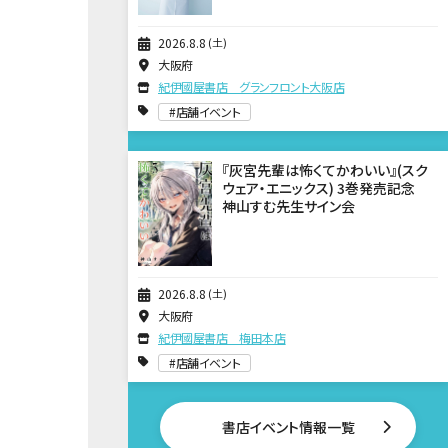
2026
8
8
土
大阪府
紀伊國屋書店 グランフロント大阪店
店舗イベント
『灰宮先輩は怖くてかわいい』(スク
ウェア・エニックス) 3巻発売記念
神山すむ先生サイン会
2026
8
8
土
大阪府
紀伊國屋書店 梅田本店
店舗イベント
書店イベント情報一覧