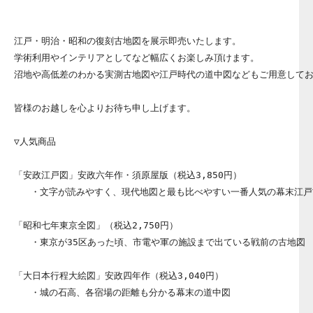
江戸・明治・昭和の復刻古地図を展示即売いたします。

学術利用やインテリアとしてなど幅広くお楽しみ頂けます。

沼地や高低差のわかる実測古地図や江戸時代の道中図などもご用意してお
皆様のお越しを心よりお待ち申し上げます。

▽人気商品

「安政江戸図」安政六年作・須原屋版（税込3,850円）

   ・文字が読みやすく、現代地図と最も比べやすい一番人気の幕末江戸
「昭和七年東京全図」（税込2,750円）

   ・東京が35区あった頃、市電や軍の施設まで出ている戦前の古地図

「大日本行程大絵図」安政四年作（税込3,040円）

   ・城の石高、各宿場の距離も分かる幕末の道中図
