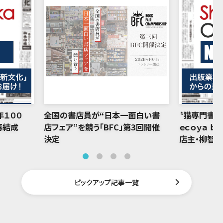
年１００
全国の書店員が“日本一面白い書
〝猫専門書店
再結成
店フェア”を競う「BFC」第3回開催
ｅｃｏｙａ ｂ
決定
店主・柳智
ピックアップ記事一覧