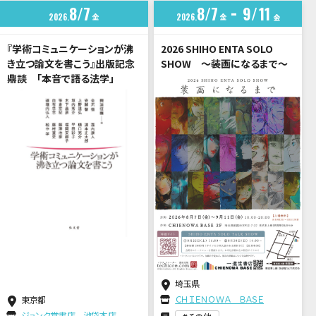
8
7
8
7
9
11
2026
金
2026
金
金
『学術コミュニケーションが沸
2026 SHIHO ENTA SOLO
き立つ論文を書こう』出版記念
SHOW ～装画になるまで～
鼎談 「本音で語る法学」
埼玉県
ＣＨＩＥＮＯＷＡ ＢＡＳＥ
東京都
ジュンク堂書店 池袋本店