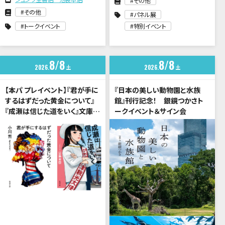
その他
その他
パネル展
トークイベント
特別イベント
8
8
8
8
2026
土
2026
土
【本パ プレイベント】『君が手に
『日本の美しい動物園と水族
するはずだった黄金について』
館』刊行記念！ 銀鏡つかさト
『成瀬は信じた道をいく』文庫化
ークイベント＆サイン会
記念 小川哲×宮島未奈 トー
クイベント