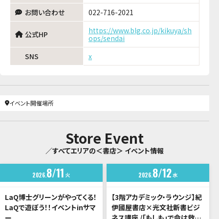
お問い合わせ
022-716-2021
https://www.blg.co.jp/kikuya/sh
公式HP
ops/sendai
SNS
x
イベント開催場所
Store Event
／すべてエリアの＜書店＞ イベント情報
8
11
8
12
2026
火
2026
水
LaQ博士グリーンがやってくる！
【3階アカデミック・ラウンジ】紀
LaQで遊ぼう！！イベントinサマ
伊國屋書店×光文社新書ビジ
ー
ネス講座 /「もしも」で命は救え