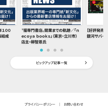
年１００
〝猫専門書店〟開業までの軌跡／「ｎ
【好評発売中
再結成
ｅｃｏｙａ ｂｏｏｋｓ」（東京・立川市）
銀河サバイバ
店主・柳智恩氏
ピックアップ記事一覧
プライバシーポリシー
｜
お問い合わせ