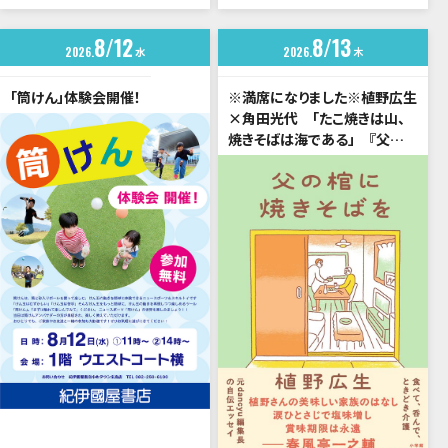
8
12
8
13
2026
水
2026
木
「筒けん」体験会開催！
※満席になりました※植野広生
×角田光代 「たこ焼きは山、
焼きそばは海である」 『父の
棺に焼きそばを』刊行記念トー
クイベント