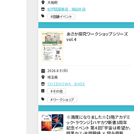
大阪府
紀伊國屋書店 梅田本店
店舗イベント
あさか探究ワークショップシリーズ
vol.4
2026
8
9
日
埼玉県
ＣＨＩＥＮＯＷＡ ＢＡＳＥ
その他
ワークショップ
※満席になりました※【3階アカデミ
ック・ラウンジ】ハヤカワ新書3周年
記念イベント 第４回「宇宙は希望か、
暗黒か？」片岡龍峰 × 伊与原新