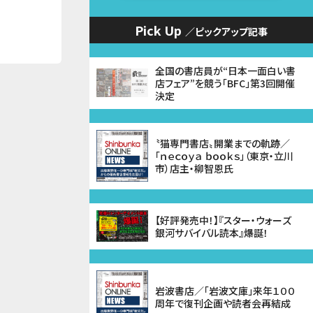
Pick Up
／ピックアップ記事
全国の書店員が“日本一面白い書
店フェア”を競う「BFC」第3回開催
決定
〝猫専門書店〟開業までの軌跡／
「ｎｅｃｏｙａ ｂｏｏｋｓ」（東京・立川
市）店主・柳智恩氏
【好評発売中！】『スター・ウォーズ
銀河サバイバル読本』爆誕！
岩波書店／「岩波文庫」来年１００
周年で復刊企画や読者会再結成