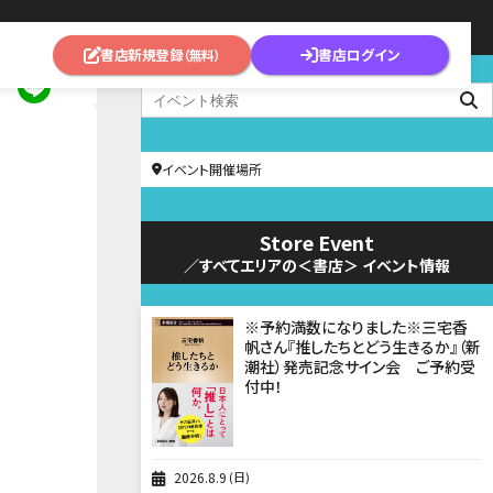
書店新規登録
書店ログイン
（無料）
イベント開催場所
Store Event
／すべてエリアの＜書店＞ イベント情報
※予約満数になりました※三宅香
帆さん『推したちとどう生きるか』（新
潮社）発売記念サイン会 ご予約受
付中！
2026
8
9
日