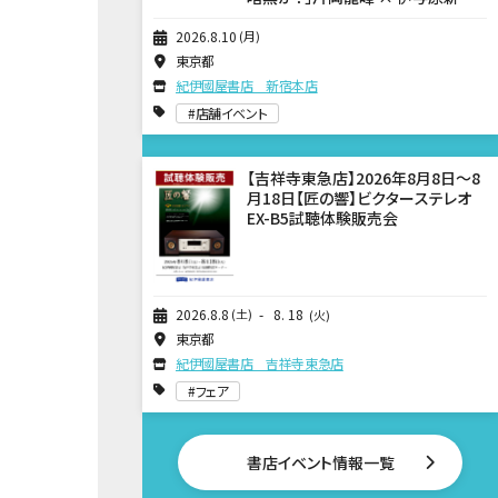
2026
8
10
月
東京都
紀伊國屋書店 新宿本店
店舗イベント
【吉祥寺東急店】2026年8月8日～8
月18日【匠の響】ビクターステレオ
EX-B5試聴体験販売会
2026
8
8
土
8
18
火
東京都
紀伊國屋書店 吉祥寺東急店
フェア
書店イベント情報一覧