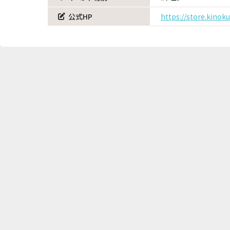
公式HP
https://store.kinok