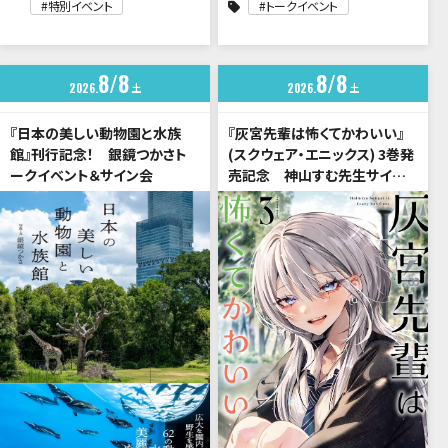
特別イベント
トークイベント
8
8
8
8
2026
土
2026
土
『日本の美しい動物園と水族
『灰宮先輩は怖くてかわいい』
館』刊行記念！ 銀鏡つかさト
(スクウェア・エニックス) 3巻発
ークイベント＆サイン会
売記念 神山すむ先生サイン
会