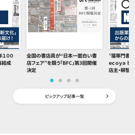
年１００
全国の書店員が“日本一面白い書
〝猫専門書店
再結成
店フェア”を競う「BFC」第3回開催
ｅｃｏｙａ ｂ
決定
店主・柳智
ピックアップ記事一覧