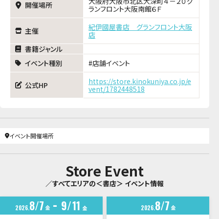
大阪府大阪市北区大深町４－２０グ
開催場所
ランフロント大阪南館６Ｆ
紀伊國屋書店 グランフロント大阪
主催
店
書籍ジャンル
イベント種別
店舗イベント
https://store.kinokuniya.co.jp/e
公式HP
vent/1782448518
イベント開催場所
Store Event
／すべてエリアの＜書店＞ イベント情報
8
7
9
11
8
7
2026
金
2026
金
金