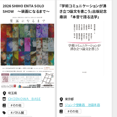
2026 SHIHO ENTA SOLO
『学術コミュニケーションが沸
SHOW ～装画になるまで～
き立つ論文を書こう』出版記念
鼎談 「本音で語る法学」
埼玉県
ＣＨＩＥＮＯＷＡ ＢＡＳＥ
東京都
ジュンク堂書店 池袋本店
その他
その他
パネル展