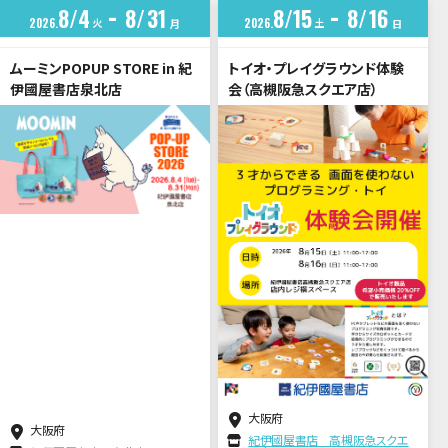
8
4
8
31
8
15
8
16
2026
火
2026
土
月
日
ムーミンPOPUP STORE in 紀
トイオ・プレイグラウンド体験
伊國屋書店泉北店
会（高槻阪急スクエア店）
大阪府
大阪府
紀伊國屋書店 高槻阪急スクエ