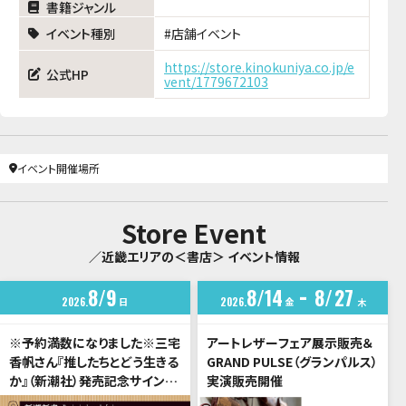
書籍ジャンル
イベント種別
店舗イベント
https://store.kinokuniya.co.jp/e
公式HP
vent/1779672103
イベント開催場所
Store Event
／近畿エリアの＜書店＞ イベント情報
8
9
8
14
8
27
2026
日
2026
金
木
※予約満数になりました※三宅
アートレザーフェア展示販売＆
香帆さん『推したちとどう生きる
GRAND PULSE（グランパルス）
か』（新潮社）発売記念サイン
実演販売開催
会 ご予約受付中！