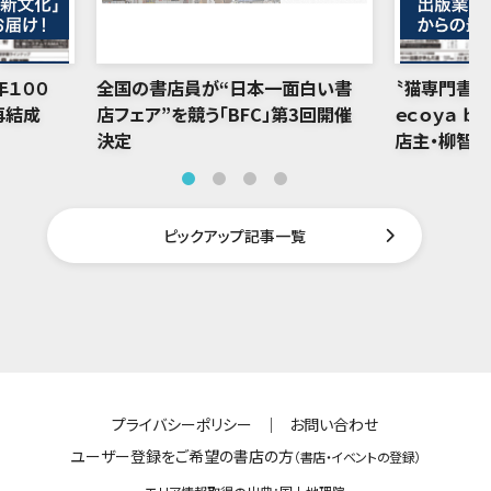
年１００
全国の書店員が“日本一面白い書
〝猫専門書店
再結成
店フェア”を競う「BFC」第3回開催
ｅｃｏｙａ ｂ
決定
店主・柳智
ピックアップ記事一覧
プライバシーポリシー
｜
お問い合わせ
ユーザー登録をご希望の書店の方
（書店・イベントの登録）