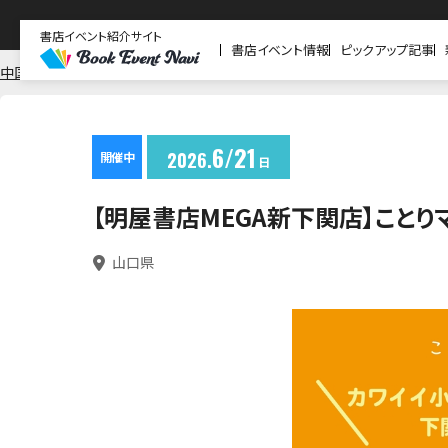
書店イベント紹介サイト
書店イベント情報
ピックアップ記事
中国
山口
明屋書店 ＭＥＧＡ新下関店
6
21
2026
開催中
日
【明屋書店MEGA新下関店】ことり
山口県