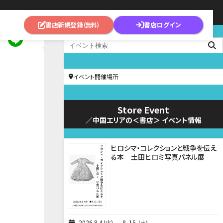
書店新規登録
書店ログイン
（無料）
イベント開催場所
Store Event
／中国エリアの＜書店＞ イベント情報
ヒロシマ・コレクションと戦争を伝え
る本 土田ヒロミ写真パネル展
2026
8
4
火
8
15
土