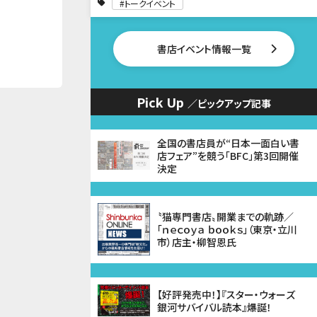
トークイベント
書店イベント情報一覧
Pick Up
／ピックアップ記事
全国の書店員が“日本一面白い書
店フェア”を競う「BFC」第3回開催
決定
〝猫専門書店〟開業までの軌跡／
「ｎｅｃｏｙａ ｂｏｏｋｓ」（東京・立川
市）店主・柳智恩氏
【好評発売中！】『スター・ウォーズ
銀河サバイバル読本』爆誕！