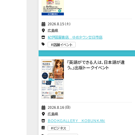
2026
8
15
土
広島県
紀伊國屋書店 ゆめタウン廿日市店
店舗イベント
『英語ができる人は、日本語が違
う。』出版トークイベント
2026
8
16
日
広島県
ＢＯＯＫＧＡＬＬＥＲＹ ＫＯＢＵＮＫＡＮ
ビジネス