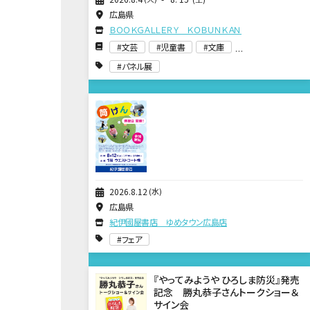
広島県
ＢＯＯＫＧＡＬＬＥＲＹ ＫＯＢＵＮＫＡＮ
文芸
児童書
文庫
パネル展
2026
8
12
水
広島県
紀伊國屋書店 ゆめタウン広島店
フェア
『やってみようや ひろしま防災』発売
記念 勝丸恭子さんトークショー＆
サイン会