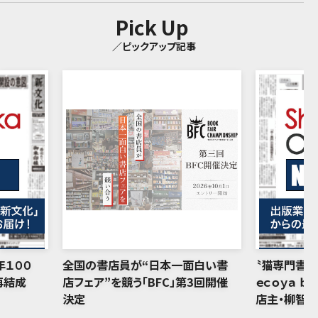
Pick Up
／ピックアップ記事
年１００
全国の書店員が“日本一面白い書
〝猫専門書店
再結成
店フェア”を競う「BFC」第3回開催
ｅｃｏｙａ ｂ
決定
店主・柳智