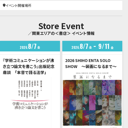
イベント開催場所
Store Event
／関東エリアの＜書店＞ イベント情報
8
7
8
7
9
11
2026
金
2026
金
金
『学術コミュニケーションが沸
2026 SHIHO ENTA SOLO
き立つ論文を書こう』出版記念
SHOW ～装画になるまで～
鼎談 「本音で語る法学」