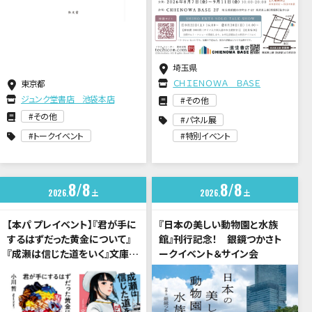
埼玉県
ＣＨＩＥＮＯＷＡ ＢＡＳＥ
東京都
ジュンク堂書店 池袋本店
その他
その他
パネル展
トークイベント
特別イベント
8
8
8
8
2026
土
2026
土
【本パ プレイベント】『君が手に
『日本の美しい動物園と水族
するはずだった黄金について』
館』刊行記念！ 銀鏡つかさト
『成瀬は信じた道をいく』文庫化
ークイベント＆サイン会
記念 小川哲×宮島未奈 トー
クイベント