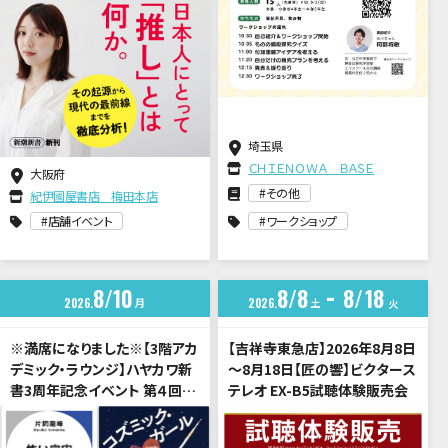
埼玉県
ＣＨＩＥＮＯＷＡ ＢＡＳＥ
大阪府
その他
紀伊國屋書店 梅田本店
店舗イベント
ワークショップ
8
10
8
8
8
18
2026
月
2026
土
火
※満席になりました※【3階アカ
【吉祥寺東急店】2026年8月8日
デミック・ラウンジ】ハヤカワ新
～8月18日【匠の響】ビクタース
書3周年記念イベント 第４回
テレオ EX-B5試聴体験販売会
「宇宙は希望か、暗黒か？」片岡
龍峰 × 伊与原新