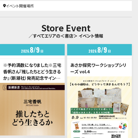
イベント開催場所
Store Event
／すべてエリアの＜書店＞ イベント情報
8
9
8
9
2026
日
2026
日
※予約満数になりました※三宅
あさか探究ワークショップシリ
香帆さん『推したちとどう生きる
ーズ vol.4
か』（新潮社）発売記念サイン
会 ご予約受付中！