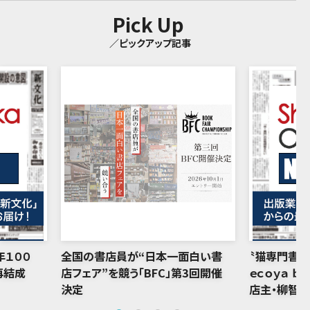
Pick Up
／ピックアップ記事
年１００
全国の書店員が“日本一面白い書
〝猫専門書店
再結成
店フェア”を競う「BFC」第3回開催
ｅｃｏｙａ ｂ
決定
店主・柳智