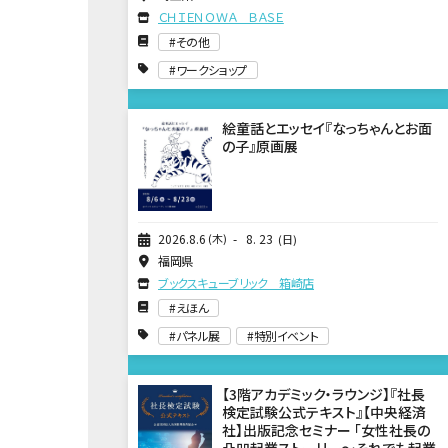
ＣＨＩＥＮＯＷＡ ＢＡＳＥ
その他
ワークショップ
絵童話とエッセイ『なっちゃんとお面
の子』原画展
2026
8
6
木
8
23
日
福岡県
ブックスキューブリック 箱崎店
えほん
パネル展
特別イベント
【3階アカデミック・ラウンジ】『社長
検定試験公式テキスト』【中央経済
社】出版記念セミナー 「女性社長の