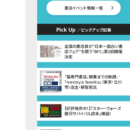
書店イベント情報一覧
Pick Up
／ピックアップ記事
全国の書店員が“日本一面白い書
店フェア”を競う「BFC」第3回開催
決定
〝猫専門書店〟開業までの軌跡／
「ｎｅｃｏｙａ ｂｏｏｋｓ」（東京・立川
市）店主・柳智恩氏
【好評発売中！】『スター・ウォーズ
銀河サバイバル読本』爆誕！