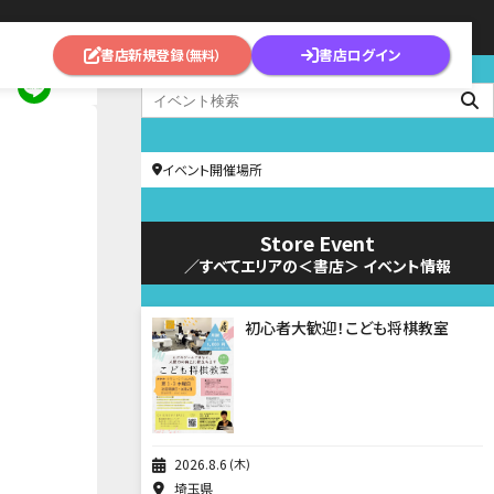
書店新規登録
書店ログイン
（無料）
イベント開催場所
Store Event
／すべてエリアの＜書店＞ イベント情報
初心者大歓迎！こども将棋教室
2026
8
6
木
埼玉県