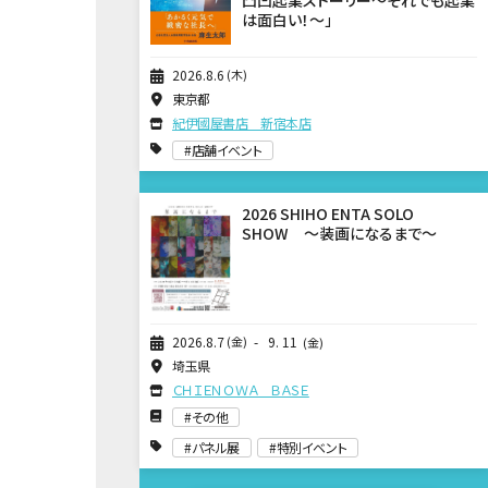
凸凹起業ストーリー～それでも起業
は面白い！～」
2026
8
6
木
東京都
紀伊國屋書店 新宿本店
店舗イベント
2026 SHIHO ENTA SOLO
SHOW ～装画になるまで～
2026
8
7
金
9
11
金
埼玉県
ＣＨＩＥＮＯＷＡ ＢＡＳＥ
その他
パネル展
特別イベント