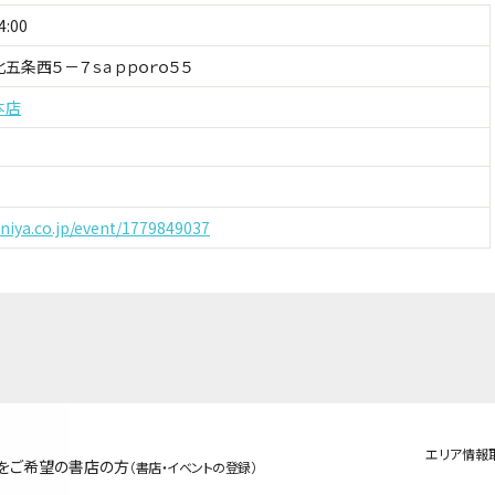
:00
五条西５－７ｓａｐｐｏｒｏ５５
本店
uniya.co.jp/event/1779849037
エリア情報
をご希望の書店の方
（書店・イベントの登録）