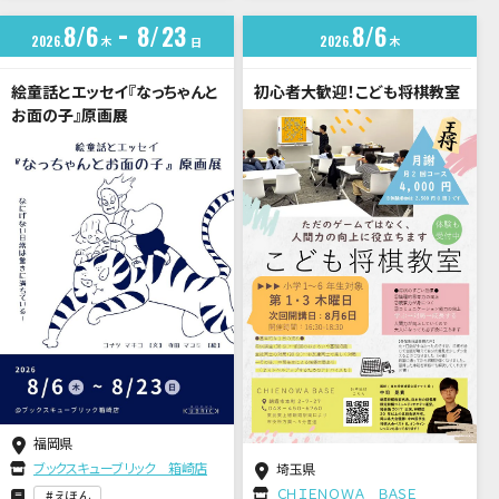
8
6
8
23
8
6
2026
木
2026
木
日
絵童話とエッセイ『なっちゃんと
初心者大歓迎！こども将棋教室
お面の子』原画展
福岡県
ブックスキューブリック 箱崎店
埼玉県
ＣＨＩＥＮＯＷＡ ＢＡＳＥ
えほん