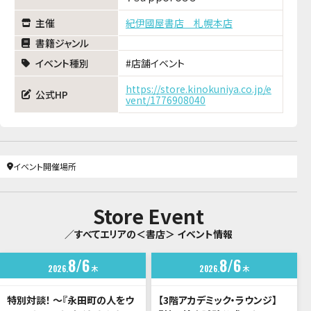
主催
紀伊國屋書店 札幌本店
書籍ジャンル
イベント種別
店舗イベント
https://store.kinokuniya.co.jp/e
公式HP
vent/1776908040
イベント開催場所
Store Event
／すべてエリアの＜書店＞ イベント情報
8
6
8
6
2026
木
2026
木
特別対談！ ～『永田町の人をウ
【3階アカデミック・ラウンジ】