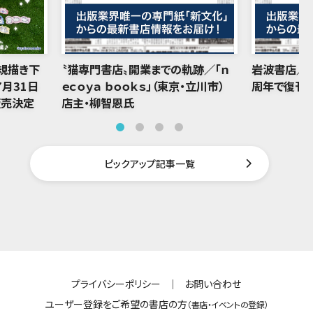
規描き下
〝猫専門書店〟開業までの軌跡／「ｎ
岩波書店／「
7月31日
ｅｃｏｙａ ｂｏｏｋｓ」（東京・立川市）
周年で復刊
販売決定
店主・柳智恩氏
ピックアップ記事一覧
プライバシーポリシー
｜
お問い合わせ
ユーザー登録をご希望の書店の方
（書店・イベントの登録）