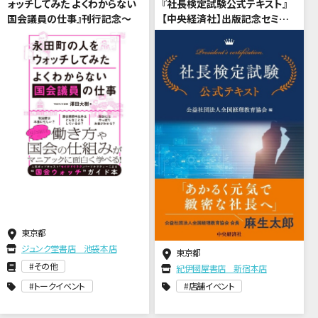
ォッチしてみた よくわからない
『社長検定試験公式テキスト』
国会議員の仕事』刊行記念～
【中央経済社】出版記念セミナ
ー 「女性社長の凸凹起業ストー
リー～それでも起業は面白い！
～」
東京都
ジュンク堂書店 池袋本店
東京都
その他
紀伊國屋書店 新宿本店
トークイベント
店舗イベント