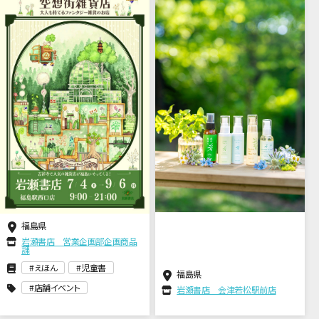
福島県
岩瀬書店 営業企画部企画商品
課
えほん
児童書
福島県
店舗イベント
岩瀬書店 会津若松駅前店