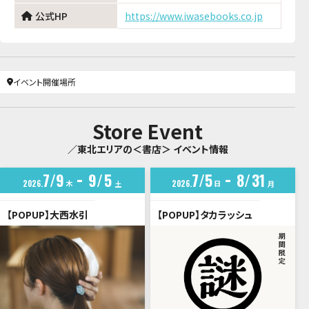
公式HP
https://www.iwasebooks.co.jp
イベント開催場所
Store Event
／東北エリアの＜書店＞ イベント情報
7
9
9
5
7
5
8
31
2026
木
2026
日
土
月
【POPUP】大西水引
【POPUP】タカラッシュ