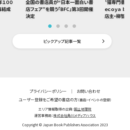
年１００
全国の書店員が“日本一面白い書
〝猫専門書店
再結成
店フェア”を競う「BFC」第3回開催
ｅｃｏｙａ ｂ
決定
店主・柳智
ピックアップ記事一覧
プライバシーポリシー
｜
お問い合わせ
ユーザー登録をご希望の書店の方
（書店・イベントの登録）
エリア情報取得の出典：
国土地理院
運営事務局：
株式会社角川メディアハウス
Copyright © Japan Book Publishers Association 2023