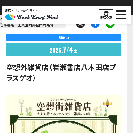
書店イベント紹介サイト
書店の方
東北
岩瀬書店 営業企画部企画商品課
開催中
7
4
2026
土
空想外雑貨店（岩瀬書店八木田店プ
ラスゲオ）