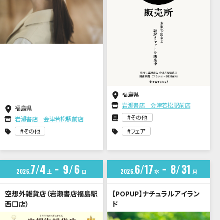
福島県
岩瀬書店 会津若松駅前店
福島県
その他
岩瀬書店 会津若松駅前店
その他
フェア
7
4
9
6
6
17
8
31
2026
土
2026
水
日
月
空想外雑貨店（岩瀬書店福島駅
【POPUP】ナチュラルアイラン
西口店）
ド